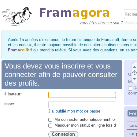
Recher
Après 15 années d’existence, le forum historique de Framasoft, ferme se
et les curieux, il reste toujours possible de consulter les discussions ma
Frama
colibri
qui prend la relève. Si vous avez des questions, on se re
Vous devez vous inscrire et vous
connecter afin de pouvoir consulter
Utili
des profils.
Mot 
R
conn
utilisateur:
 passe:
J’ai oublié mon mot de passe
Fo
Me connecter automatiquement lors de chaque 
Masquer mon statut en ligne lors de cette ses
Les
La 