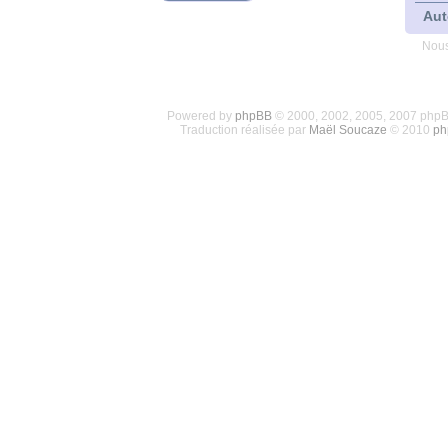
Aut
Nous
Powered by
phpBB
© 2000, 2002, 2005, 2007 php
Traduction réalisée par
Maël Soucaze
© 2010
ph