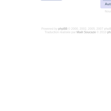
Aut
Nous
Powered by
phpBB
© 2000, 2002, 2005, 2007 php
Traduction réalisée par
Maël Soucaze
© 2010
ph