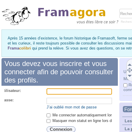
Recher
Après 15 années d’existence, le forum historique de Framasoft, ferme se
et les curieux, il reste toujours possible de consulter les discussions ma
Frama
colibri
qui prend la relève. Si vous avez des questions, on se re
Vous devez vous inscrire et vous
connecter afin de pouvoir consulter
Utili
des profils.
Mot 
R
conn
utilisateur:
 passe:
J’ai oublié mon mot de passe
Fo
Me connecter automatiquement lors de chaque 
Masquer mon statut en ligne lors de cette ses
Les
La 