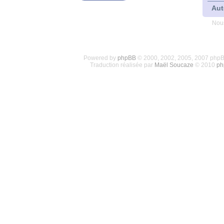
Aut
Nous
Powered by
phpBB
© 2000, 2002, 2005, 2007 php
Traduction réalisée par
Maël Soucaze
© 2010
ph