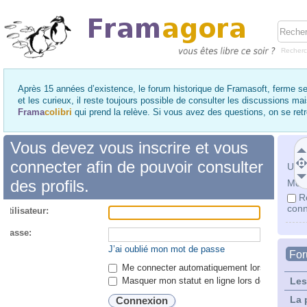
Recher
Après 15 années d’existence, le forum historique de Framasoft, ferme se
et les curieux, il reste toujours possible de consulter les discussions ma
Frama
colibri
qui prend la relève. Si vous avez des questions, on se re
Vous devez vous inscrire et vous
connecter afin de pouvoir consulter
Utili
des profils.
Mot 
R
conn
utilisateur:
 passe:
J’ai oublié mon mot de passe
Fo
Me connecter automatiquement lors de chaque 
Masquer mon statut en ligne lors de cette ses
Les
La 