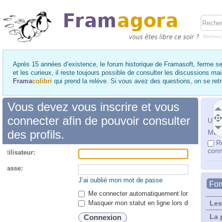
Recher
Après 15 années d’existence, le forum historique de Framasoft, ferme se
et les curieux, il reste toujours possible de consulter les discussions ma
Frama
colibri
qui prend la relève. Si vous avez des questions, on se re
Vous devez vous inscrire et vous
connecter afin de pouvoir consulter
Utili
des profils.
Mot 
R
conn
utilisateur:
 passe:
J’ai oublié mon mot de passe
Fo
Me connecter automatiquement lors de chaque 
Masquer mon statut en ligne lors de cette ses
Les
La 