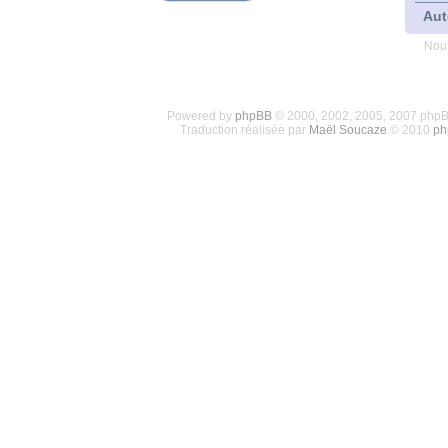
Aut
Nous
Powered by
phpBB
© 2000, 2002, 2005, 2007 php
Traduction réalisée par
Maël Soucaze
© 2010
ph