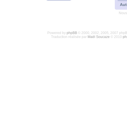
Aut
Nous
Powered by
phpBB
© 2000, 2002, 2005, 2007 php
Traduction réalisée par
Maël Soucaze
© 2010
ph