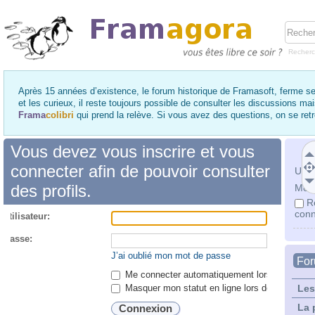
Recher
Après 15 années d’existence, le forum historique de Framasoft, ferme se
et les curieux, il reste toujours possible de consulter les discussions ma
Frama
colibri
qui prend la relève. Si vous avez des questions, on se re
Vous devez vous inscrire et vous
connecter afin de pouvoir consulter
Utili
des profils.
Mot 
R
conn
utilisateur:
 passe:
J’ai oublié mon mot de passe
Fo
Me connecter automatiquement lors de chaque 
Masquer mon statut en ligne lors de cette ses
Les
La 