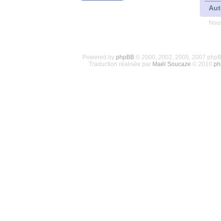
Aut
Nous
Powered by
phpBB
© 2000, 2002, 2005, 2007 php
Traduction réalisée par
Maël Soucaze
© 2010
ph