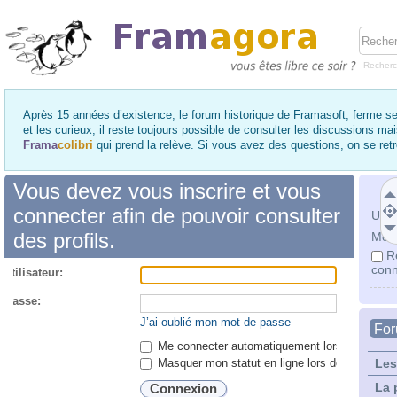
Recher
Après 15 années d’existence, le forum historique de Framasoft, ferme se
et les curieux, il reste toujours possible de consulter les discussions ma
Frama
colibri
qui prend la relève. Si vous avez des questions, on se re
Vous devez vous inscrire et vous
connecter afin de pouvoir consulter
Utili
des profils.
Mot 
R
conn
utilisateur:
 passe:
J’ai oublié mon mot de passe
Fo
Me connecter automatiquement lors de chaque 
Masquer mon statut en ligne lors de cette ses
Les
La 