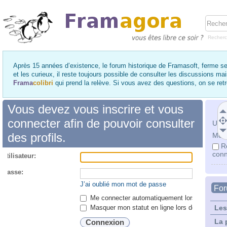
Recher
Après 15 années d’existence, le forum historique de Framasoft, ferme se
et les curieux, il reste toujours possible de consulter les discussions ma
Frama
colibri
qui prend la relève. Si vous avez des questions, on se re
Vous devez vous inscrire et vous
connecter afin de pouvoir consulter
Utili
des profils.
Mot 
R
conn
utilisateur:
 passe:
J’ai oublié mon mot de passe
Fo
Me connecter automatiquement lors de chaque 
Masquer mon statut en ligne lors de cette ses
Les
La 