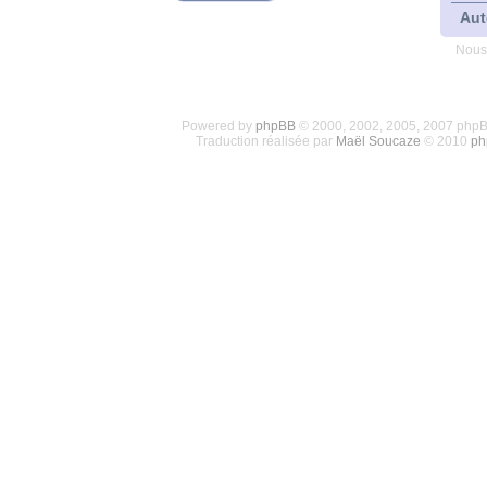
Aut
Nous
Powered by
phpBB
© 2000, 2002, 2005, 2007 php
Traduction réalisée par
Maël Soucaze
© 2010
ph