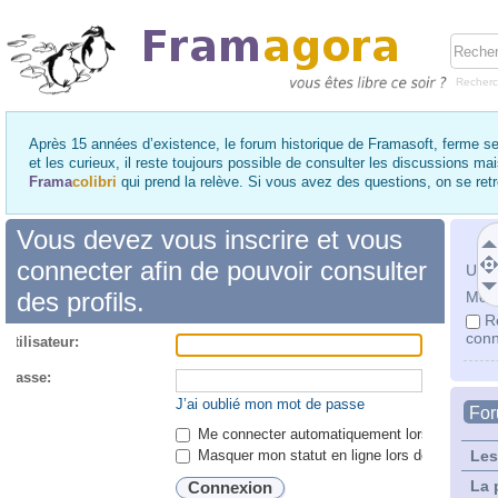
Recher
Après 15 années d’existence, le forum historique de Framasoft, ferme se
et les curieux, il reste toujours possible de consulter les discussions ma
Frama
colibri
qui prend la relève. Si vous avez des questions, on se re
Vous devez vous inscrire et vous
connecter afin de pouvoir consulter
Utili
des profils.
Mot 
R
conn
utilisateur:
 passe:
J’ai oublié mon mot de passe
Fo
Me connecter automatiquement lors de chaque 
Masquer mon statut en ligne lors de cette ses
Les
La 