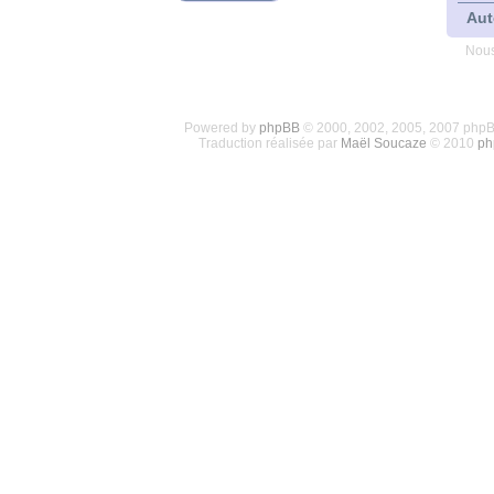
Aut
Nous
Powered by
phpBB
© 2000, 2002, 2005, 2007 php
Traduction réalisée par
Maël Soucaze
© 2010
ph