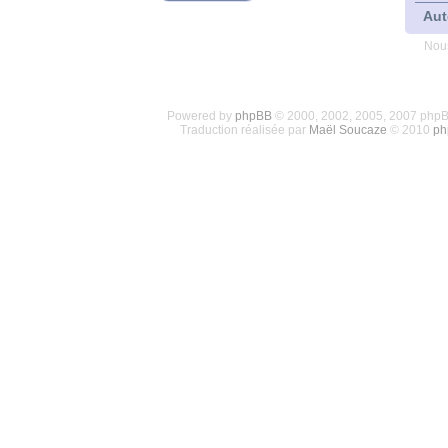
Aut
Nous
Powered by
phpBB
© 2000, 2002, 2005, 2007 php
Traduction réalisée par
Maël Soucaze
© 2010
ph