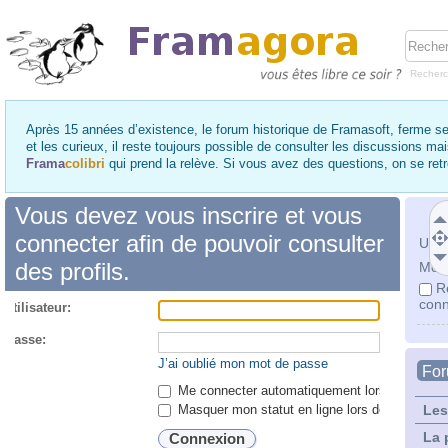
Recher
Après 15 années d’existence, le forum historique de Framasoft, ferme se
et les curieux, il reste toujours possible de consulter les discussions ma
Frama
colibri
qui prend la relève. Si vous avez des questions, on se re
Vous devez vous inscrire et vous
connecter afin de pouvoir consulter
Utili
des profils.
Mot 
R
conn
utilisateur:
 passe:
J’ai oublié mon mot de passe
Fo
Me connecter automatiquement lors de chaque 
Masquer mon statut en ligne lors de cette ses
Les
La 