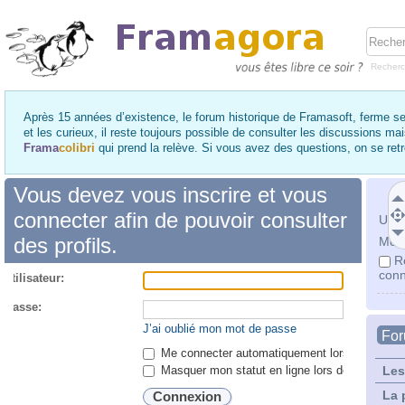
Recher
Après 15 années d’existence, le forum historique de Framasoft, ferme se
et les curieux, il reste toujours possible de consulter les discussions ma
Frama
colibri
qui prend la relève. Si vous avez des questions, on se re
Vous devez vous inscrire et vous
connecter afin de pouvoir consulter
Utili
des profils.
Mot 
R
conn
utilisateur:
 passe:
J’ai oublié mon mot de passe
Fo
Me connecter automatiquement lors de chaque 
Masquer mon statut en ligne lors de cette ses
Les
La 