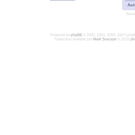
Aut
Nous
Powered by
phpBB
© 2000, 2002, 2005, 2007 php
Traduction réalisée par
Maël Soucaze
© 2010
ph