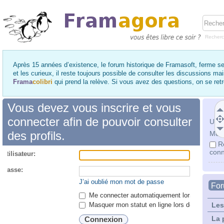
Recher
Après 15 années d’existence, le forum historique de Framasoft, ferme se
et les curieux, il reste toujours possible de consulter les discussions ma
Frama
colibri
qui prend la relève. Si vous avez des questions, on se re
Vous devez vous inscrire et vous
connecter afin de pouvoir consulter
Utili
des profils.
Mot 
R
conn
utilisateur:
 passe:
J’ai oublié mon mot de passe
Fo
Me connecter automatiquement lors de chaque 
Masquer mon statut en ligne lors de cette ses
Les
La 