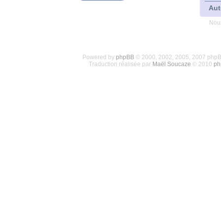
Aut
Nous
Powered by
phpBB
© 2000, 2002, 2005, 2007 php
Traduction réalisée par
Maël Soucaze
© 2010
ph