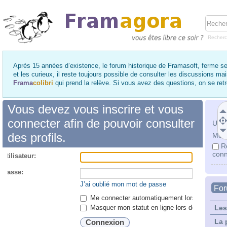
Recher
Après 15 années d’existence, le forum historique de Framasoft, ferme se
et les curieux, il reste toujours possible de consulter les discussions ma
Frama
colibri
qui prend la relève. Si vous avez des questions, on se re
Vous devez vous inscrire et vous
connecter afin de pouvoir consulter
Utili
des profils.
Mot 
R
conn
utilisateur:
 passe:
J’ai oublié mon mot de passe
Fo
Me connecter automatiquement lors de chaque 
Masquer mon statut en ligne lors de cette ses
Les
La 