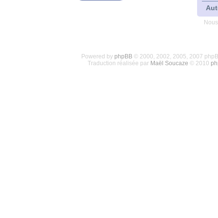
Aut
Nous
Powered by
phpBB
© 2000, 2002, 2005, 2007 php
Traduction réalisée par
Maël Soucaze
© 2010
ph