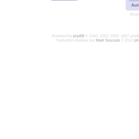
Aut
Nous
Powered by
phpBB
© 2000, 2002, 2005, 2007 php
Traduction réalisée par
Maël Soucaze
© 2010
ph