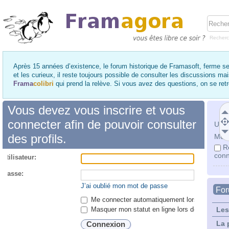
Recher
Après 15 années d’existence, le forum historique de Framasoft, ferme se
et les curieux, il reste toujours possible de consulter les discussions ma
Frama
colibri
qui prend la relève. Si vous avez des questions, on se re
Vous devez vous inscrire et vous
connecter afin de pouvoir consulter
Utili
des profils.
Mot 
R
conn
utilisateur:
 passe:
J’ai oublié mon mot de passe
Fo
Me connecter automatiquement lors de chaque 
Masquer mon statut en ligne lors de cette ses
Les
La 