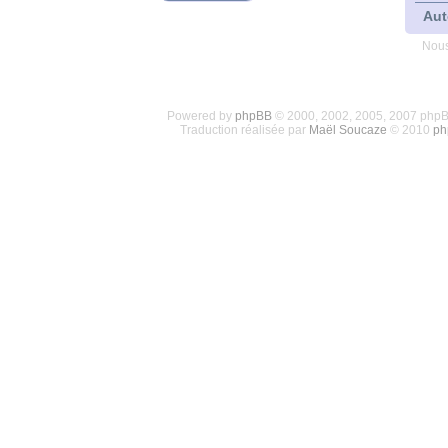
Aut
Nous
Powered by
phpBB
© 2000, 2002, 2005, 2007 php
Traduction réalisée par
Maël Soucaze
© 2010
ph