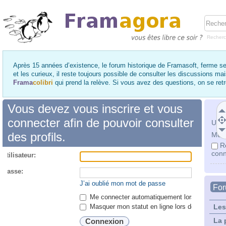
Recher
Après 15 années d’existence, le forum historique de Framasoft, ferme se
et les curieux, il reste toujours possible de consulter les discussions ma
Frama
colibri
qui prend la relève. Si vous avez des questions, on se re
Vous devez vous inscrire et vous
connecter afin de pouvoir consulter
Utili
des profils.
Mot 
R
conn
utilisateur:
 passe:
J’ai oublié mon mot de passe
Fo
Me connecter automatiquement lors de chaque 
Masquer mon statut en ligne lors de cette ses
Les
La 