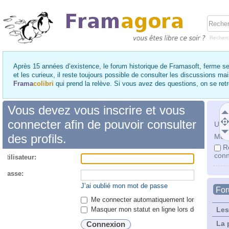
Recher
Après 15 années d’existence, le forum historique de Framasoft, ferme se
et les curieux, il reste toujours possible de consulter les discussions ma
Frama
colibri
qui prend la relève. Si vous avez des questions, on se re
Vous devez vous inscrire et vous
connecter afin de pouvoir consulter
Utili
des profils.
Mot 
R
conn
utilisateur:
 passe:
J’ai oublié mon mot de passe
Fo
Me connecter automatiquement lors de chaque 
Masquer mon statut en ligne lors de cette ses
Les
La 