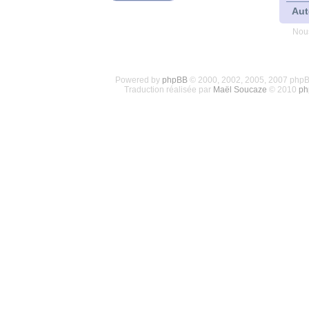
Aut
Nous
Powered by
phpBB
© 2000, 2002, 2005, 2007 php
Traduction réalisée par
Maël Soucaze
© 2010
ph