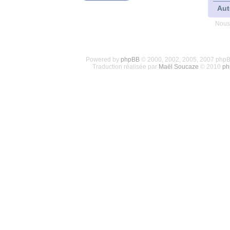
Aut
Nous
Powered by
phpBB
© 2000, 2002, 2005, 2007 php
Traduction réalisée par
Maël Soucaze
© 2010
ph