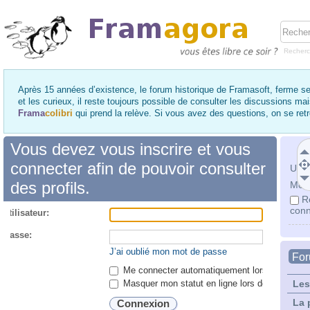
Recher
Après 15 années d’existence, le forum historique de Framasoft, ferme se
et les curieux, il reste toujours possible de consulter les discussions ma
Frama
colibri
qui prend la relève. Si vous avez des questions, on se re
Vous devez vous inscrire et vous
connecter afin de pouvoir consulter
Utili
des profils.
Mot 
R
conn
utilisateur:
 passe:
J’ai oublié mon mot de passe
Fo
Me connecter automatiquement lors de chaque 
Masquer mon statut en ligne lors de cette ses
Les
La 