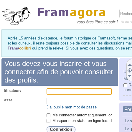
Recher
Après 15 années d’existence, le forum historique de Framasoft, ferme se
et les curieux, il reste toujours possible de consulter les discussions ma
Frama
colibri
qui prend la relève. Si vous avez des questions, on se re
Vous devez vous inscrire et vous
connecter afin de pouvoir consulter
Utili
des profils.
Mot 
R
conn
utilisateur:
 passe:
J’ai oublié mon mot de passe
Fo
Me connecter automatiquement lors de chaque 
Masquer mon statut en ligne lors de cette ses
Les
La 