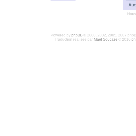
Aut
Nous
Powered by
phpBB
© 2000, 2002, 2005, 2007 php
Traduction réalisée par
Maël Soucaze
© 2010
ph