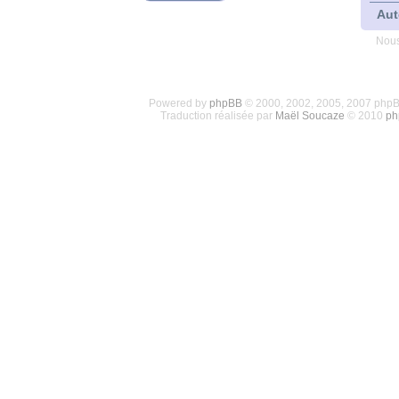
Aut
Nous
Powered by
phpBB
© 2000, 2002, 2005, 2007 php
Traduction réalisée par
Maël Soucaze
© 2010
ph