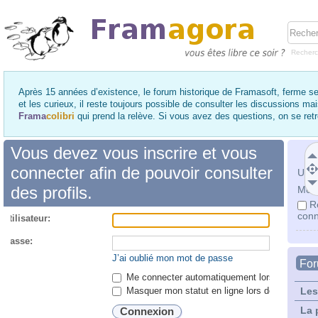
Recher
Après 15 années d’existence, le forum historique de Framasoft, ferme se
et les curieux, il reste toujours possible de consulter les discussions ma
Frama
colibri
qui prend la relève. Si vous avez des questions, on se re
Vous devez vous inscrire et vous
connecter afin de pouvoir consulter
Utili
des profils.
Mot 
R
conn
utilisateur:
 passe:
J’ai oublié mon mot de passe
Fo
Me connecter automatiquement lors de chaque 
Masquer mon statut en ligne lors de cette ses
Les
La 