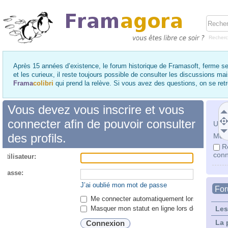
Recher
Après 15 années d’existence, le forum historique de Framasoft, ferme se
et les curieux, il reste toujours possible de consulter les discussions ma
Frama
colibri
qui prend la relève. Si vous avez des questions, on se re
Vous devez vous inscrire et vous
connecter afin de pouvoir consulter
Utili
des profils.
Mot 
R
conn
utilisateur:
 passe:
J’ai oublié mon mot de passe
Fo
Me connecter automatiquement lors de chaque 
Masquer mon statut en ligne lors de cette ses
Les
La 