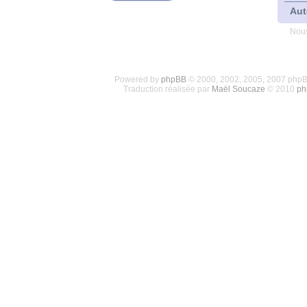
Aut
Nous
Powered by
phpBB
© 2000, 2002, 2005, 2007 php
Traduction réalisée par
Maël Soucaze
© 2010
ph