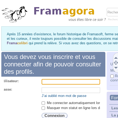
Recher
Après 15 années d’existence, le forum historique de Framasoft, ferme se
et les curieux, il reste toujours possible de consulter les discussions ma
Frama
colibri
qui prend la relève. Si vous avez des questions, on se re
Vous devez vous inscrire et vous
connecter afin de pouvoir consulter
Utili
des profils.
Mot 
R
conn
utilisateur:
 passe:
J’ai oublié mon mot de passe
Fo
Me connecter automatiquement lors de chaque 
Masquer mon statut en ligne lors de cette ses
Les
La 