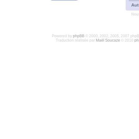
Aut
Nous
Powered by
phpBB
© 2000, 2002, 2005, 2007 php
Traduction réalisée par
Maël Soucaze
© 2010
ph