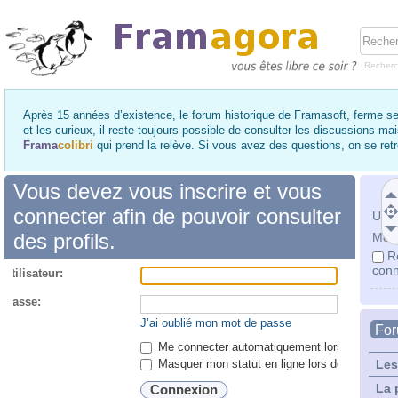
Recher
Après 15 années d’existence, le forum historique de Framasoft, ferme se
et les curieux, il reste toujours possible de consulter les discussions ma
Frama
colibri
qui prend la relève. Si vous avez des questions, on se re
Vous devez vous inscrire et vous
connecter afin de pouvoir consulter
Utili
des profils.
Mot 
R
conn
utilisateur:
 passe:
J’ai oublié mon mot de passe
Fo
Me connecter automatiquement lors de chaque 
Masquer mon statut en ligne lors de cette ses
Les
La 