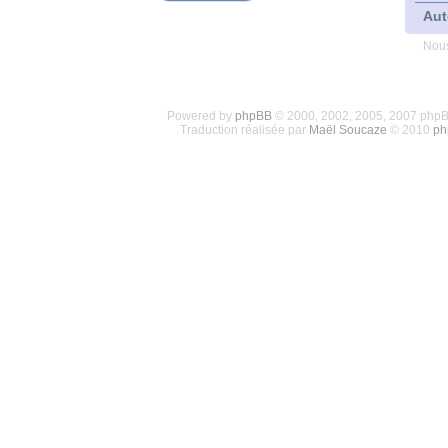
Aut
Nous
Powered by
phpBB
© 2000, 2002, 2005, 2007 php
Traduction réalisée par
Maël Soucaze
© 2010
ph