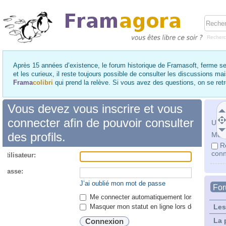
Recher
Après 15 années d’existence, le forum historique de Framasoft, ferme se
et les curieux, il reste toujours possible de consulter les discussions ma
Frama
colibri
qui prend la relève. Si vous avez des questions, on se re
Vous devez vous inscrire et vous
connecter afin de pouvoir consulter
Utili
des profils.
Mot 
R
conn
utilisateur:
 passe:
J’ai oublié mon mot de passe
Fo
Me connecter automatiquement lors de chaque 
Masquer mon statut en ligne lors de cette ses
Les
La 