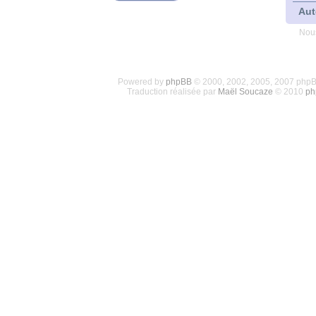
Aut
Nous
Powered by
phpBB
© 2000, 2002, 2005, 2007 php
Traduction réalisée par
Maël Soucaze
© 2010
ph