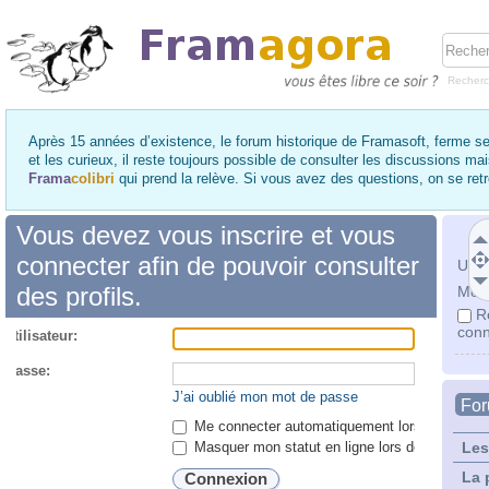
Recher
Après 15 années d’existence, le forum historique de Framasoft, ferme se
et les curieux, il reste toujours possible de consulter les discussions ma
Frama
colibri
qui prend la relève. Si vous avez des questions, on se re
Vous devez vous inscrire et vous
connecter afin de pouvoir consulter
Utili
des profils.
Mot 
R
conn
utilisateur:
 passe:
J’ai oublié mon mot de passe
Fo
Me connecter automatiquement lors de chaque 
Masquer mon statut en ligne lors de cette ses
Les
La 