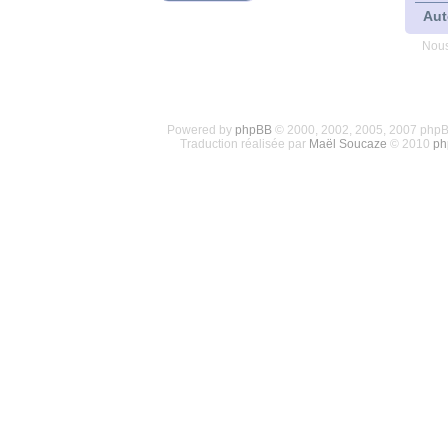
Aut
Nous
Powered by
phpBB
© 2000, 2002, 2005, 2007 php
Traduction réalisée par
Maël Soucaze
© 2010
ph