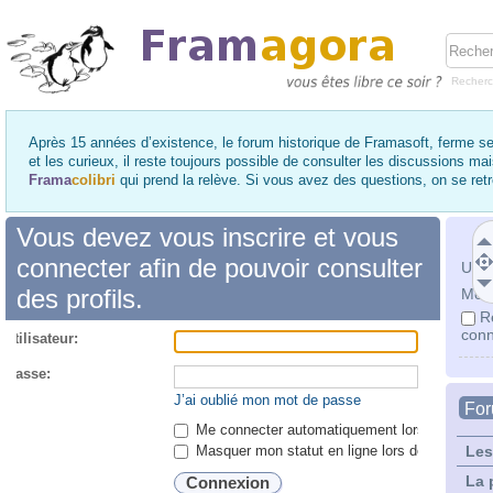
Recher
Après 15 années d’existence, le forum historique de Framasoft, ferme se
et les curieux, il reste toujours possible de consulter les discussions ma
Frama
colibri
qui prend la relève. Si vous avez des questions, on se re
Vous devez vous inscrire et vous
connecter afin de pouvoir consulter
Utili
des profils.
Mot 
R
conn
utilisateur:
 passe:
J’ai oublié mon mot de passe
Fo
Me connecter automatiquement lors de chaque 
Masquer mon statut en ligne lors de cette ses
Les
La 