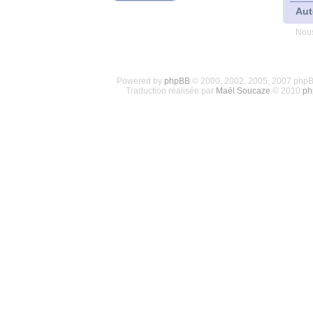
Aut
Nous
Powered by
phpBB
© 2000, 2002, 2005, 2007 php
Traduction réalisée par
Maël Soucaze
© 2010
ph