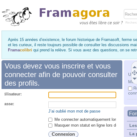
Recher
Après 15 années d’existence, le forum historique de Framasoft, ferme se
et les curieux, il reste toujours possible de consulter les discussions ma
Frama
colibri
qui prend la relève. Si vous avez des questions, on se re
Vous devez vous inscrire et vous
connecter afin de pouvoir consulter
Utili
des profils.
Mot 
R
conn
utilisateur:
 passe:
J’ai oublié mon mot de passe
Fo
Me connecter automatiquement lors de chaque 
Masquer mon statut en ligne lors de cette ses
Les
La 