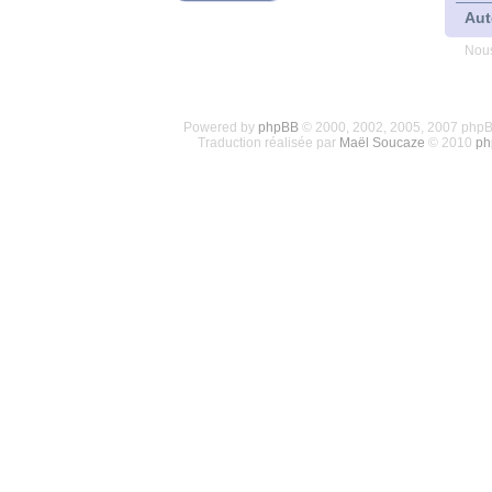
Aut
Nous
Powered by
phpBB
© 2000, 2002, 2005, 2007 php
Traduction réalisée par
Maël Soucaze
© 2010
ph