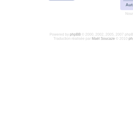
Aut
Nous
Powered by
phpBB
© 2000, 2002, 2005, 2007 php
Traduction réalisée par
Maël Soucaze
© 2010
ph