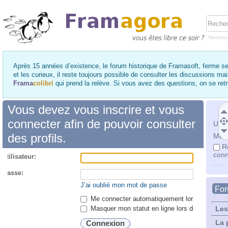
Recher
Après 15 années d’existence, le forum historique de Framasoft, ferme se
et les curieux, il reste toujours possible de consulter les discussions ma
Frama
colibri
qui prend la relève. Si vous avez des questions, on se re
Vous devez vous inscrire et vous
connecter afin de pouvoir consulter
Utili
des profils.
Mot 
R
conn
utilisateur:
 passe:
J’ai oublié mon mot de passe
Fo
Me connecter automatiquement lors de chaque 
Masquer mon statut en ligne lors de cette ses
Les
La 