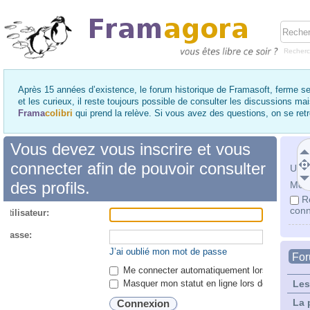
Recher
Après 15 années d’existence, le forum historique de Framasoft, ferme se
et les curieux, il reste toujours possible de consulter les discussions ma
Frama
colibri
qui prend la relève. Si vous avez des questions, on se re
Vous devez vous inscrire et vous
connecter afin de pouvoir consulter
Utili
des profils.
Mot 
R
conn
utilisateur:
 passe:
J’ai oublié mon mot de passe
Fo
Me connecter automatiquement lors de chaque 
Masquer mon statut en ligne lors de cette ses
Les
La 