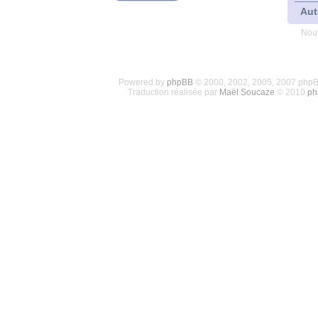
Aut
Nous
Powered by
phpBB
© 2000, 2002, 2005, 2007 php
Traduction réalisée par
Maël Soucaze
© 2010
ph