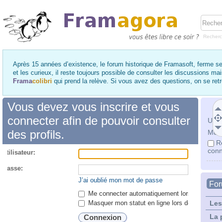
Recher
Après 15 années d’existence, le forum historique de Framasoft, ferme se
et les curieux, il reste toujours possible de consulter les discussions ma
Frama
colibri
qui prend la relève. Si vous avez des questions, on se re
Vous devez vous inscrire et vous
connecter afin de pouvoir consulter
Utili
des profils.
Mot 
R
conn
utilisateur:
 passe:
J’ai oublié mon mot de passe
Fo
Me connecter automatiquement lors de chaque 
Masquer mon statut en ligne lors de cette ses
Les
La 