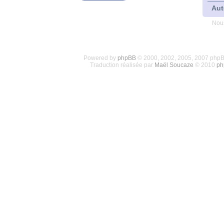
Aut
Nous
Powered by
phpBB
© 2000, 2002, 2005, 2007 php
Traduction réalisée par
Maël Soucaze
© 2010
ph