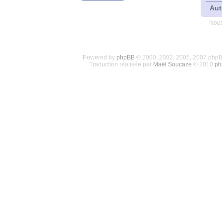
Aut
Nous
Powered by
phpBB
© 2000, 2002, 2005, 2007 php
Traduction réalisée par
Maël Soucaze
© 2010
ph