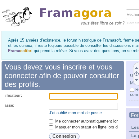
Recher
Après 15 années d’existence, le forum historique de Framasoft, ferme se
et les curieux, il reste toujours possible de consulter les discussions ma
Frama
colibri
qui prend la relève. Si vous avez des questions, on se re
Vous devez vous inscrire et vous
connecter afin de pouvoir consulter
Utili
des profils.
Mot 
R
conn
utilisateur:
 passe:
J’ai oublié mon mot de passe
Fo
Me connecter automatiquement lors de chaque 
Masquer mon statut en ligne lors de cette ses
Les
La 