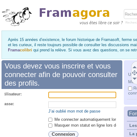
Recher
Après 15 années d’existence, le forum historique de Framasoft, ferme se
et les curieux, il reste toujours possible de consulter les discussions ma
Frama
colibri
qui prend la relève. Si vous avez des questions, on se re
Vous devez vous inscrire et vous
connecter afin de pouvoir consulter
Utili
des profils.
Mot 
R
conn
utilisateur:
 passe:
J’ai oublié mon mot de passe
Fo
Me connecter automatiquement lors de chaque 
Masquer mon statut en ligne lors de cette ses
Les
La 