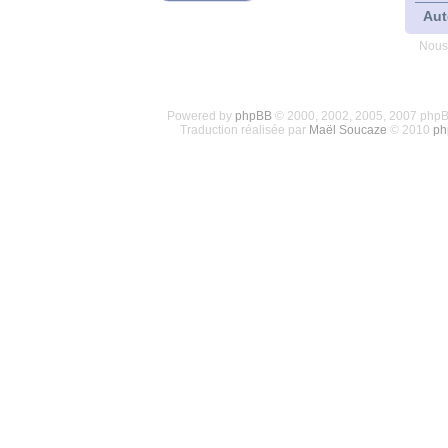
Aut
Nous
Powered by
phpBB
© 2000, 2002, 2005, 2007 php
Traduction réalisée par
Maël Soucaze
© 2010
ph