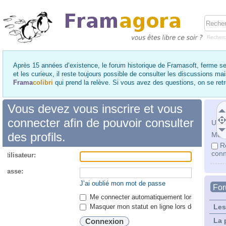
Recher
Après 15 années d’existence, le forum historique de Framasoft, ferme se
et les curieux, il reste toujours possible de consulter les discussions ma
Frama
colibri
qui prend la relève. Si vous avez des questions, on se re
Vous devez vous inscrire et vous
connecter afin de pouvoir consulter
Utili
des profils.
Mot 
R
conn
utilisateur:
 passe:
J’ai oublié mon mot de passe
Fo
Me connecter automatiquement lors de chaque 
Masquer mon statut en ligne lors de cette ses
Les
La 