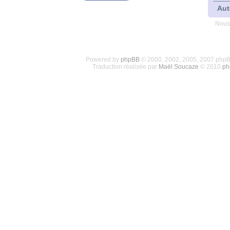
Aut
Nous
Powered by
phpBB
© 2000, 2002, 2005, 2007 php
Traduction réalisée par
Maël Soucaze
© 2010
ph