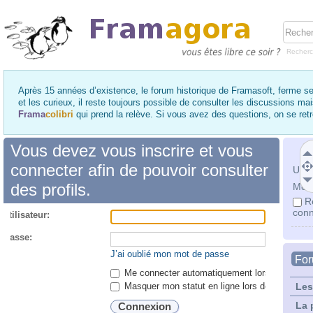
Recher
Après 15 années d’existence, le forum historique de Framasoft, ferme se
et les curieux, il reste toujours possible de consulter les discussions ma
Frama
colibri
qui prend la relève. Si vous avez des questions, on se re
Vous devez vous inscrire et vous
connecter afin de pouvoir consulter
Utili
des profils.
Mot 
R
conn
utilisateur:
 passe:
J’ai oublié mon mot de passe
Fo
Me connecter automatiquement lors de chaque 
Masquer mon statut en ligne lors de cette ses
Les
La 