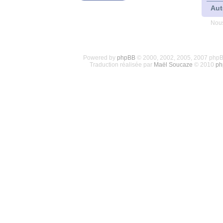
Aut
Nous
Powered by
phpBB
© 2000, 2002, 2005, 2007 php
Traduction réalisée par
Maël Soucaze
© 2010
ph