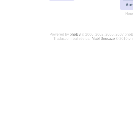
Aut
Nous
Powered by
phpBB
© 2000, 2002, 2005, 2007 php
Traduction réalisée par
Maël Soucaze
© 2010
ph