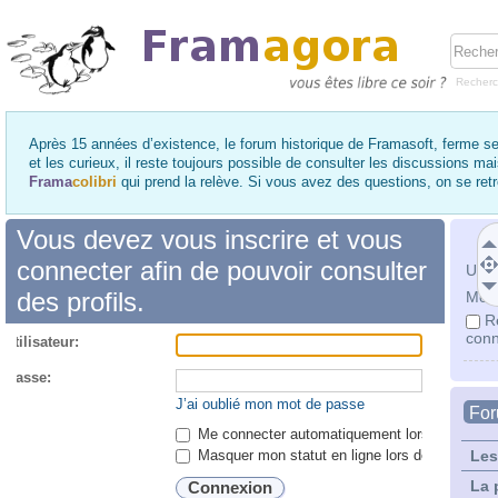
Recher
Après 15 années d’existence, le forum historique de Framasoft, ferme se
et les curieux, il reste toujours possible de consulter les discussions ma
Frama
colibri
qui prend la relève. Si vous avez des questions, on se re
Vous devez vous inscrire et vous
connecter afin de pouvoir consulter
Utili
des profils.
Mot 
R
conn
utilisateur:
 passe:
J’ai oublié mon mot de passe
Fo
Me connecter automatiquement lors de chaque 
Masquer mon statut en ligne lors de cette ses
Les
La 