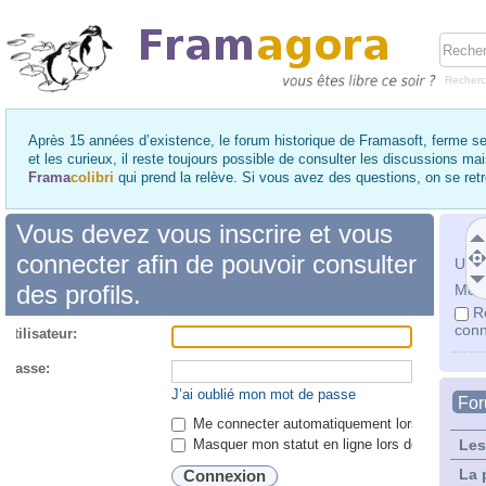
Recher
Après 15 années d’existence, le forum historique de Framasoft, ferme se
et les curieux, il reste toujours possible de consulter les discussions ma
Frama
colibri
qui prend la relève. Si vous avez des questions, on se re
Vous devez vous inscrire et vous
connecter afin de pouvoir consulter
Utili
des profils.
Mot 
R
conn
utilisateur:
 passe:
J’ai oublié mon mot de passe
Fo
Me connecter automatiquement lors de chaque 
Masquer mon statut en ligne lors de cette ses
Les
La 