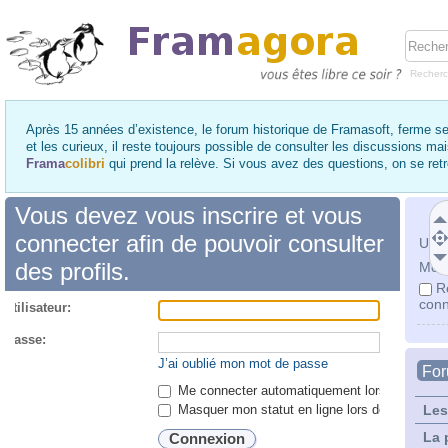
Recher
Après 15 années d’existence, le forum historique de Framasoft, ferme se
et les curieux, il reste toujours possible de consulter les discussions ma
Frama
colibri
qui prend la relève. Si vous avez des questions, on se re
Vous devez vous inscrire et vous
connecter afin de pouvoir consulter
Utili
des profils.
Mot 
R
conn
utilisateur:
 passe:
J’ai oublié mon mot de passe
Fo
Me connecter automatiquement lors de chaque 
Masquer mon statut en ligne lors de cette ses
Les
La 