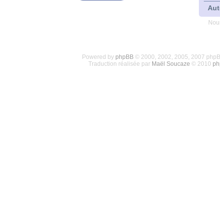
Aut
Nous
Powered by
phpBB
© 2000, 2002, 2005, 2007 php
Traduction réalisée par
Maël Soucaze
© 2010
ph