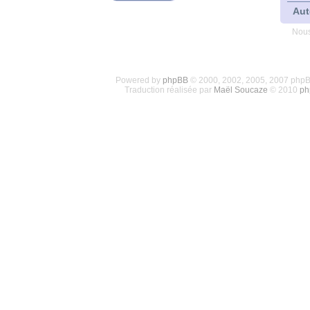
Aut
Nous
Powered by
phpBB
© 2000, 2002, 2005, 2007 php
Traduction réalisée par
Maël Soucaze
© 2010
ph