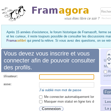
Recher
Après 15 années d’existence, le forum historique de Framasoft, ferme se
et les curieux, il reste toujours possible de consulter les discussions ma
Frama
colibri
qui prend la relève. Si vous avez des questions, on se re
Vous devez vous inscrire et vous
connecter afin de pouvoir consulter
Utili
des profils.
Mot 
R
conn
utilisateur:
 passe:
J’ai oublié mon mot de passe
Fo
Me connecter automatiquement lors de chaque 
Masquer mon statut en ligne lors de cette ses
Les
La 