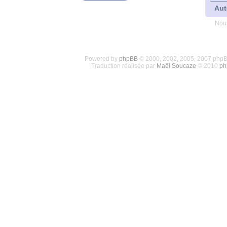
Aut
Nous
Powered by
phpBB
© 2000, 2002, 2005, 2007 php
Traduction réalisée par
Maël Soucaze
© 2010
ph