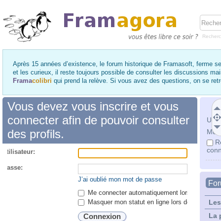
Recher
Après 15 années d’existence, le forum historique de Framasoft, ferme se
et les curieux, il reste toujours possible de consulter les discussions ma
Frama
colibri
qui prend la relève. Si vous avez des questions, on se re
Vous devez vous inscrire et vous
connecter afin de pouvoir consulter
Utili
des profils.
Mot 
R
conn
utilisateur:
 passe:
J’ai oublié mon mot de passe
Fo
Me connecter automatiquement lors de chaque 
Masquer mon statut en ligne lors de cette ses
Les
La 