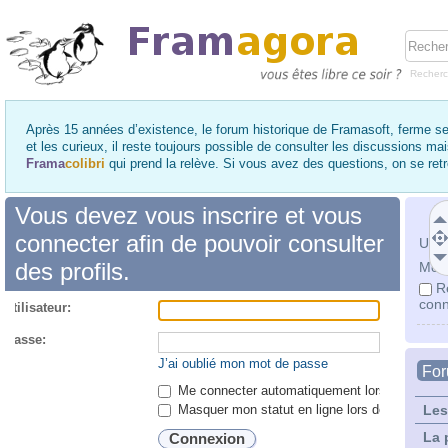
Recher
Après 15 années d’existence, le forum historique de Framasoft, ferme se
et les curieux, il reste toujours possible de consulter les discussions ma
Frama
colibri
qui prend la relève. Si vous avez des questions, on se re
Vous devez vous inscrire et vous
connecter afin de pouvoir consulter
Utili
des profils.
Mot 
R
conn
utilisateur:
 passe:
J’ai oublié mon mot de passe
Fo
Me connecter automatiquement lors de chaque 
Masquer mon statut en ligne lors de cette ses
Les
La 