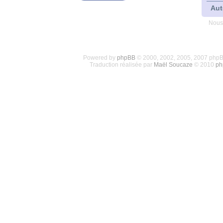
Aut
Nous
Powered by
phpBB
© 2000, 2002, 2005, 2007 php
Traduction réalisée par
Maël Soucaze
© 2010
ph