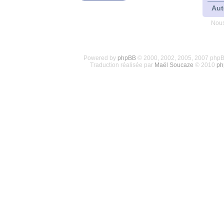
Aut
Nous
Powered by
phpBB
© 2000, 2002, 2005, 2007 php
Traduction réalisée par
Maël Soucaze
© 2010
ph