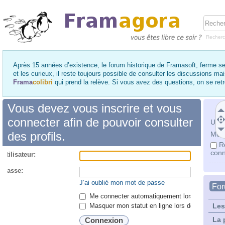
Recher
Après 15 années d’existence, le forum historique de Framasoft, ferme se
et les curieux, il reste toujours possible de consulter les discussions ma
Frama
colibri
qui prend la relève. Si vous avez des questions, on se re
Vous devez vous inscrire et vous
connecter afin de pouvoir consulter
Utili
des profils.
Mot 
R
conn
utilisateur:
 passe:
J’ai oublié mon mot de passe
Fo
Me connecter automatiquement lors de chaque 
Masquer mon statut en ligne lors de cette ses
Les
La 