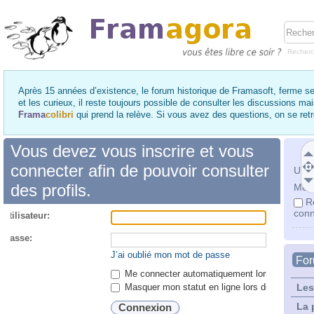
Recher
Après 15 années d’existence, le forum historique de Framasoft, ferme se
et les curieux, il reste toujours possible de consulter les discussions ma
Frama
colibri
qui prend la relève. Si vous avez des questions, on se re
Vous devez vous inscrire et vous
connecter afin de pouvoir consulter
Utili
des profils.
Mot 
R
conn
utilisateur:
 passe:
J’ai oublié mon mot de passe
Fo
Me connecter automatiquement lors de chaque 
Masquer mon statut en ligne lors de cette ses
Les
La 