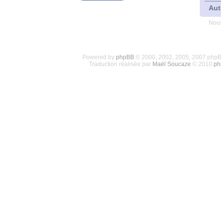
Aut
Nous
Powered by
phpBB
© 2000, 2002, 2005, 2007 php
Traduction réalisée par
Maël Soucaze
© 2010
ph