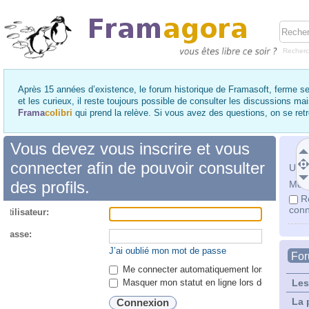
Recher
Après 15 années d’existence, le forum historique de Framasoft, ferme se
et les curieux, il reste toujours possible de consulter les discussions ma
Frama
colibri
qui prend la relève. Si vous avez des questions, on se re
Vous devez vous inscrire et vous
connecter afin de pouvoir consulter
Utili
des profils.
Mot 
R
conn
utilisateur:
 passe:
J’ai oublié mon mot de passe
Fo
Me connecter automatiquement lors de chaque 
Masquer mon statut en ligne lors de cette ses
Les
La 