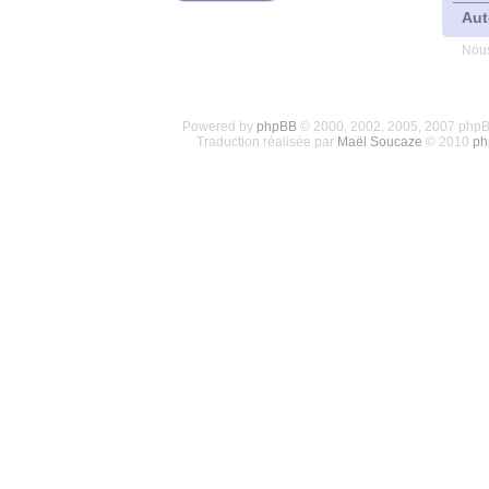
Aut
Nous
Powered by
phpBB
© 2000, 2002, 2005, 2007 php
Traduction réalisée par
Maël Soucaze
© 2010
ph