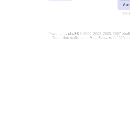
Aut
Nous
Powered by
phpBB
© 2000, 2002, 2005, 2007 php
Traduction réalisée par
Maël Soucaze
© 2010
ph