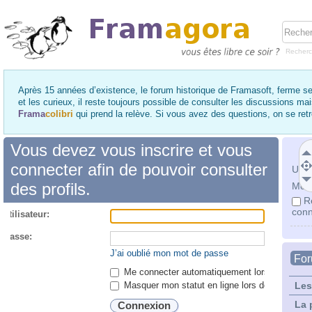
Recher
Après 15 années d’existence, le forum historique de Framasoft, ferme se
et les curieux, il reste toujours possible de consulter les discussions ma
Frama
colibri
qui prend la relève. Si vous avez des questions, on se re
Vous devez vous inscrire et vous
connecter afin de pouvoir consulter
Utili
des profils.
Mot 
R
conn
utilisateur:
 passe:
J’ai oublié mon mot de passe
Fo
Me connecter automatiquement lors de chaque 
Masquer mon statut en ligne lors de cette ses
Les
La 