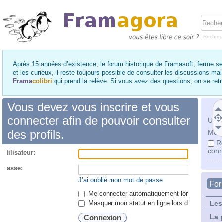
Recher
Après 15 années d’existence, le forum historique de Framasoft, ferme se
et les curieux, il reste toujours possible de consulter les discussions ma
Frama
colibri
qui prend la relève. Si vous avez des questions, on se re
Vous devez vous inscrire et vous
connecter afin de pouvoir consulter
Utili
des profils.
Mot 
R
conn
utilisateur:
 passe:
J’ai oublié mon mot de passe
Fo
Me connecter automatiquement lors de chaque 
Masquer mon statut en ligne lors de cette ses
Les
La 