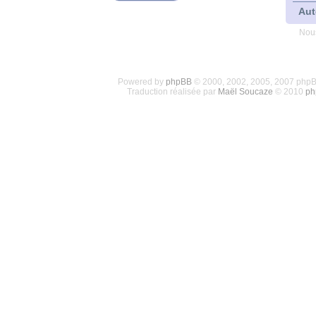
Aut
Nous
Powered by
phpBB
© 2000, 2002, 2005, 2007 php
Traduction réalisée par
Maël Soucaze
© 2010
ph