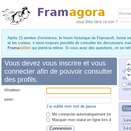
Recher
Après 15 années d’existence, le forum historique de Framasoft, ferme se
et les curieux, il reste toujours possible de consulter les discussions ma
Frama
colibri
qui prend la relève. Si vous avez des questions, on se re
Vous devez vous inscrire et vous
connecter afin de pouvoir consulter
Utili
des profils.
Mot 
R
conn
utilisateur:
 passe:
J’ai oublié mon mot de passe
Fo
Me connecter automatiquement lors de chaque 
Masquer mon statut en ligne lors de cette ses
Les
La 