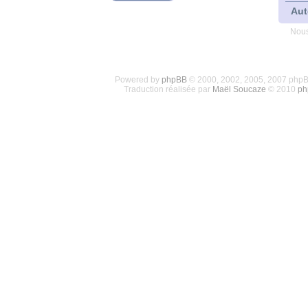
Aut
Nous
Powered by
phpBB
© 2000, 2002, 2005, 2007 php
Traduction réalisée par
Maël Soucaze
© 2010
ph