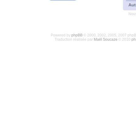
Aut
Nous
Powered by
phpBB
© 2000, 2002, 2005, 2007 php
Traduction réalisée par
Maël Soucaze
© 2010
ph