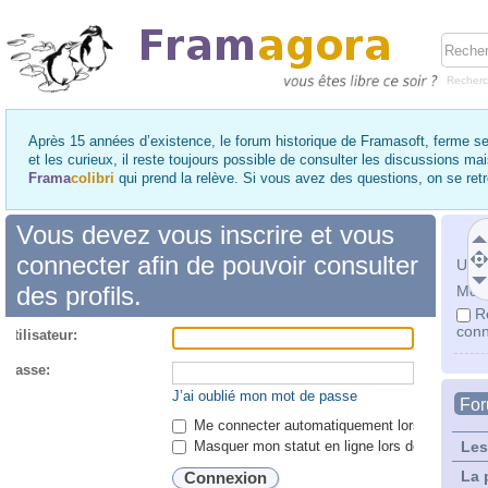
Recher
Après 15 années d’existence, le forum historique de Framasoft, ferme se
et les curieux, il reste toujours possible de consulter les discussions ma
Frama
colibri
qui prend la relève. Si vous avez des questions, on se re
Vous devez vous inscrire et vous
connecter afin de pouvoir consulter
Utili
des profils.
Mot 
R
conn
utilisateur:
 passe:
J’ai oublié mon mot de passe
Fo
Me connecter automatiquement lors de chaque 
Masquer mon statut en ligne lors de cette ses
Les
La 