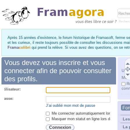
Recher
Après 15 années d’existence, le forum historique de Framasoft, ferme se
et les curieux, il reste toujours possible de consulter les discussions ma
Frama
colibri
qui prend la relève. Si vous avez des questions, on se re
Vous devez vous inscrire et vous
connecter afin de pouvoir consulter
Utili
des profils.
Mot 
R
conn
utilisateur:
 passe:
J’ai oublié mon mot de passe
Fo
Me connecter automatiquement lors de chaque 
Masquer mon statut en ligne lors de cette ses
Les
La 