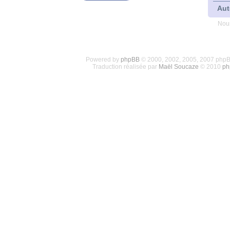
Aut
Nous
Powered by
phpBB
© 2000, 2002, 2005, 2007 php
Traduction réalisée par
Maël Soucaze
© 2010
ph