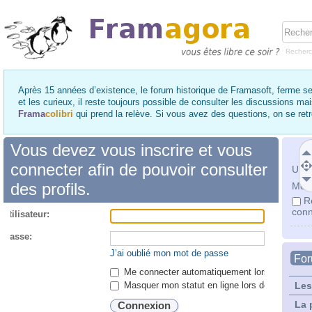
Recher
Après 15 années d’existence, le forum historique de Framasoft, ferme se
et les curieux, il reste toujours possible de consulter les discussions ma
Frama
colibri
qui prend la relève. Si vous avez des questions, on se re
Vous devez vous inscrire et vous
connecter afin de pouvoir consulter
Utili
des profils.
Mot 
R
conn
utilisateur:
 passe:
J’ai oublié mon mot de passe
Fo
Me connecter automatiquement lors de chaque 
Masquer mon statut en ligne lors de cette ses
Les
La 