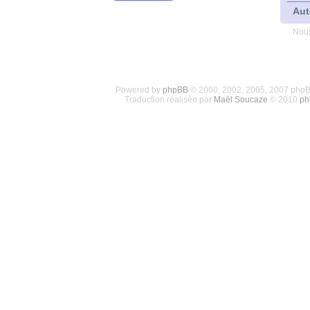
Aut
Nous
Powered by
phpBB
© 2000, 2002, 2005, 2007 php
Traduction réalisée par
Maël Soucaze
© 2010
ph