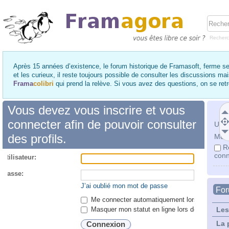
Recher
Après 15 années d’existence, le forum historique de Framasoft, ferme se
et les curieux, il reste toujours possible de consulter les discussions ma
Frama
colibri
qui prend la relève. Si vous avez des questions, on se re
Vous devez vous inscrire et vous
connecter afin de pouvoir consulter
Utili
des profils.
Mot 
R
conn
utilisateur:
 passe:
J’ai oublié mon mot de passe
Fo
Me connecter automatiquement lors de chaque 
Masquer mon statut en ligne lors de cette ses
Les
La 