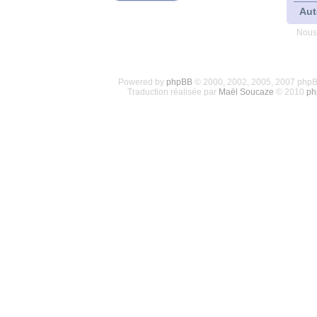
Aut
Nous
Powered by
phpBB
© 2000, 2002, 2005, 2007 php
Traduction réalisée par
Maël Soucaze
© 2010
ph