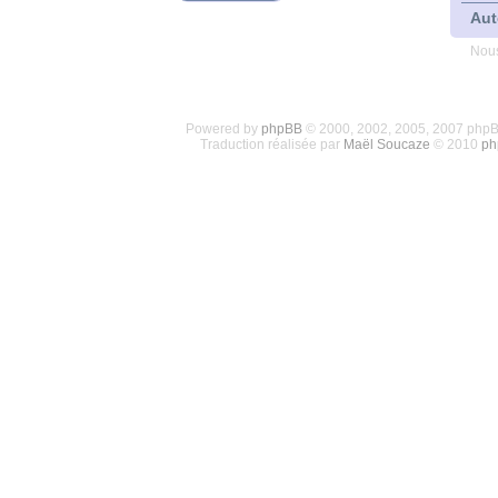
Aut
Nous
Powered by
phpBB
© 2000, 2002, 2005, 2007 php
Traduction réalisée par
Maël Soucaze
© 2010
ph