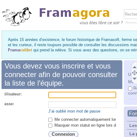
Recher
Après 15 années d’existence, le forum historique de Framasoft, ferme se
et les curieux, il reste toujours possible de consulter les discussions ma
Frama
colibri
qui prend la relève. Si vous avez des questions, on se re
Vous devez vous inscrire et vous
connecter afin de pouvoir consulter
Utili
la liste de l’équipe.
Mot 
R
conn
utilisateur:
 passe:
J’ai oublié mon mot de passe
Fo
Me connecter automatiquement lors de chaque 
Masquer mon statut en ligne lors de cette ses
Les
La 