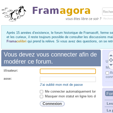
Recher
Après 15 années d’existence, le forum historique de Framasoft, ferme se
et les curieux, il reste toujours possible de consulter les discussions ma
Frama
colibri
qui prend la relève. Si vous avez des questions, on se re
Vous devez vous connecter afin de
modérer ce forum.
Utili
Mot 
utilisateur:
R
conn
 passe:
J’ai oublié mon mot de passe
Me connecter automatiquement lors de chaque 
Fo
Masquer mon statut en ligne lors de cette ses
Les
La 