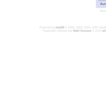
Aut
Nous
Powered by
phpBB
© 2000, 2002, 2005, 2007 php
Traduction réalisée par
Maël Soucaze
© 2010
ph